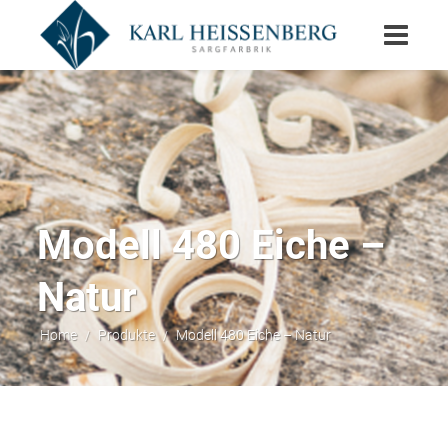
Modell 480 Eiche –
Natur
Home
Produkte
Modell 480 Eiche – Natur
/
/