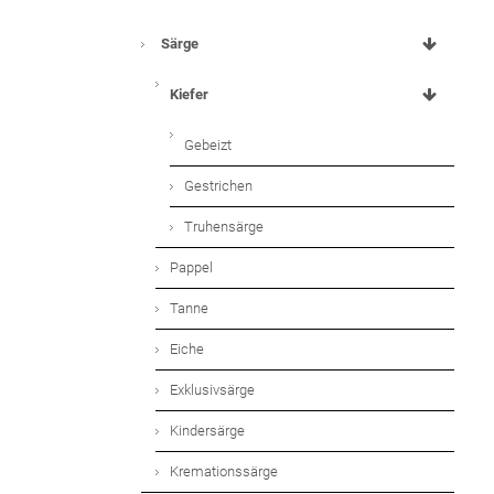
Särge
Kiefer
Gebeizt
Gestrichen
Truhensärge
Pappel
Tanne
Eiche
Exklusivsärge
Kindersärge
Kremationssärge