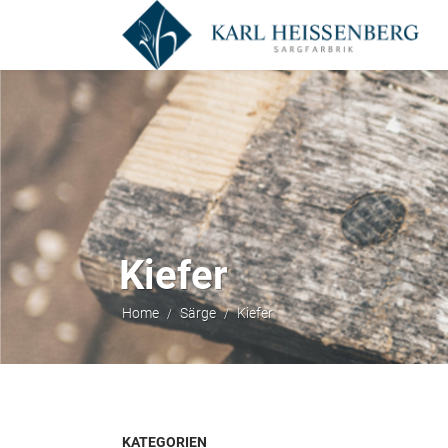
Kiefer
Home
Särge
Kiefer
/
/
KATEGORIEN