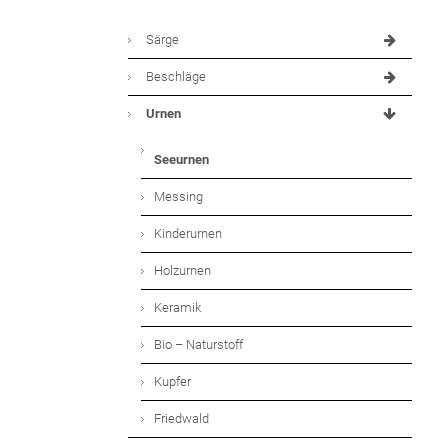
Särge
Beschläge
Urnen
Seeurnen
Messing
Kinderurnen
Holzurnen
Keramik
Bio – Naturstoff
Kupfer
Friedwald