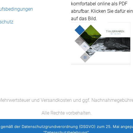
komfortabel online als PDF
ufsbedingungen
abrufbar. Klicken Sie dafür ei
auf das Bild.
schutz
l. Mehrwertsteuer und Versandkosten und ggf. Nachnahmegebühr
Alle Rechte vorbehalten.
gemäß der Datenschutzgrundverordnung (DSGVO) zum 25. Mai angepasst
"Datenschutzbelehrung".